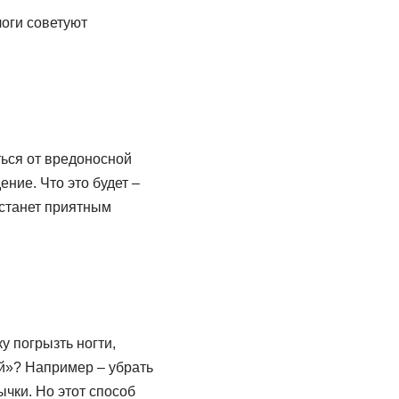
логи советуют
ться от вредоносной
ние. Что это будет –
 станет приятным
у погрызть ногти,
ий»? Например – убрать
ычки. Но этот способ