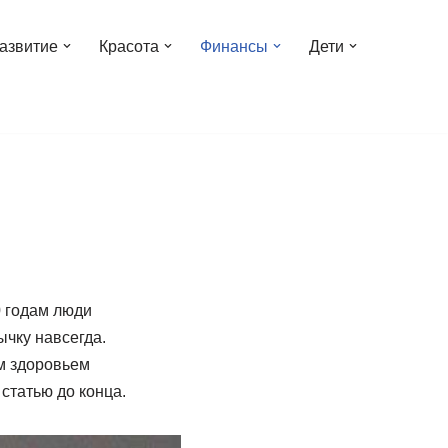
азвитие
Красота
Финансы
Дети
0 годам люди
ычку навсегда.
им здоровьем
 статью до конца.