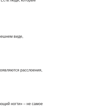
 Есть люди, которые
внешнем виде,
появляются расслоения,
ющий ногти» – не самое