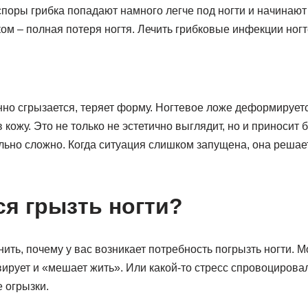
споры грибка попадают намного легче под ногти и начинают
ом – полная потеря ногтя. Лечить грибковые инфекции ногт
нно сгрызается, теряет форму. Ногтевое ложе деформируетс
в кожу. Это не только не эстетично выглядит, но и приноси
ьно сложно. Когда ситуация слишком запущена, она решае
ся грызть ногти
?
ить, почему у вас возникает потребность погрызть ногти. М
ирует и «мешает жить». Или какой-то стресс спровоцировал 
 огрызки.