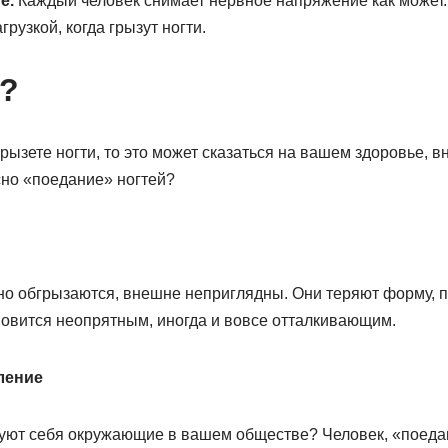
е.
Каждый человек снимает нервное напряжение как может.
рузкой, когда грызут ногти.
д?
рызете ногти, то это может сказаться на вашем здоровье, 
сно «поедание» ногтей?
но обгрызаются, внешне неприглядны. Они теряют форму, 
новится неопрятным, иногда и вовсе отталкивающим.
ление
твуют себя окружающие в вашем обществе? Человек, «поеда