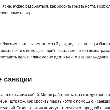
 ясна, нужно разобраться, как бросить грызть ногти. Психо
снованные на игре.
с близкими, что вы сможете за 3 дня, неделю, месяц избави
грызть ногти с помощью пари? Поставьте на кон вознагражде
поставить цель и планомерно идти к ней. А вознаграждение
 санкции
ается с самим собой. Метод работает так: за каждую попытк
себе «штраф». Как бросить грызть ногти с помощью «санкц
иседаний. Такие занятия помогут отвлечься от вредной прив