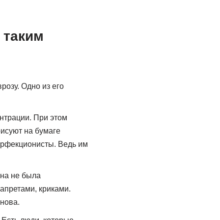
 таким
розу. Одно из его
нтрации. При этом
рисуют на бумаге
перфекционисты. Ведь им
она не была
апретами, криками.
нова.