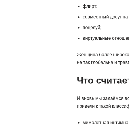
флирт;
совместный досуг на 
поцелуй;
виртуальные отноше
Женщина более широко с
не так глобальна и трав
Что считае
И вновь мы задаёмся в
привели к такой класси
мимолётная интимная