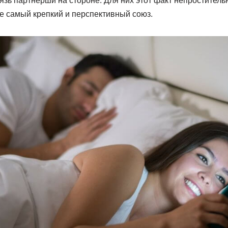
язь партнёрши на стороне. Для них этот факт непроститель
е самый крепкий и перспективный союз.