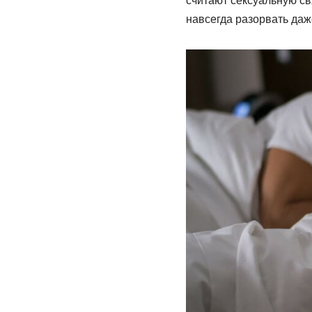
считают сексуальную св
навсегда разорвать даж