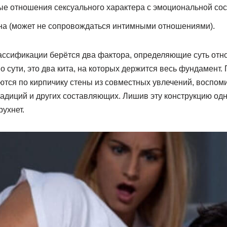
ые отношения сексуального характера с эмоциональной со
на (может не сопровождаться интимными отношениями).
лассификации берётся два фактора, определяющие суть отн
о сути, это два кита, на которых держится весь фундамент.
тся по кирпичику стены из совместных увлечений, воспоми
адиций и других составляющих. Лишив эту конструкцию одн
рухнет.