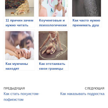
11 причин зачем
Коученговые и
Как часто нужно
нужно читать
психологически
принимать душ
книги
е вопросы
которые нужно
задать самому
себе
Как мужчины
Как отстаивать
находят
свои границы
любовниц
ПРЕДЫДУЩАЯ
СЛЕДУЮЩАЯ
Как стать похуистом-
Как наказывать подростка
пофигистом